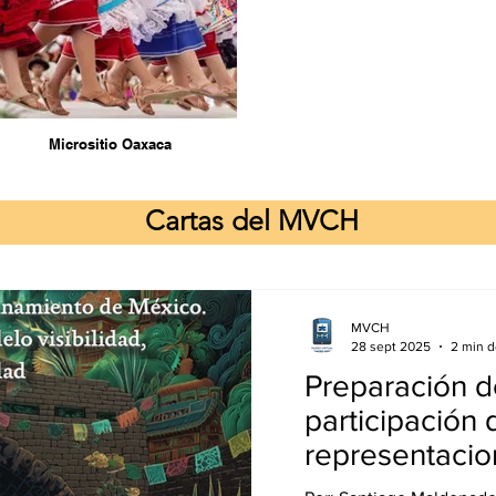
Micrositio Oaxaca
Cartas del MVCH
MVCH
28 sept 2025
2 min d
Preparación de
participación 
representaci
diplomáticas 