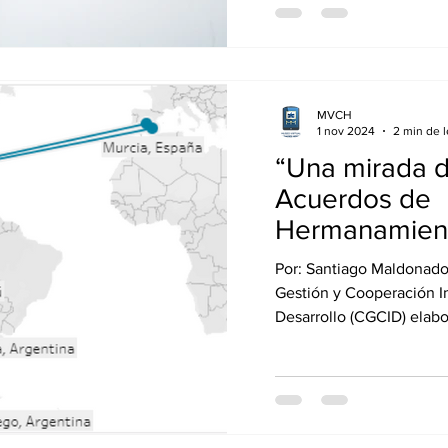
MVCH
1 nov 2024
2 min de l
“Una mirada d
Acuerdos de
Hermanamient
de infografías
Por: Santiago Maldonado
Gestión y Cooperación In
Desarrollo (CGCID) elabo