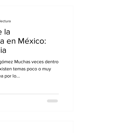
lectura
 la
a en México:
ia
lagómez Muchas veces dentro
existen temas poco o muy
 por lo...