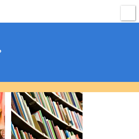
ato
Micrositio Oaxaca
o