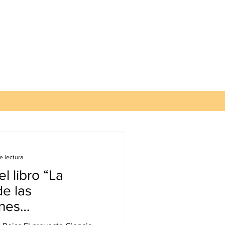
e lectura
l libro “La
de las
ones
mexicanas, de