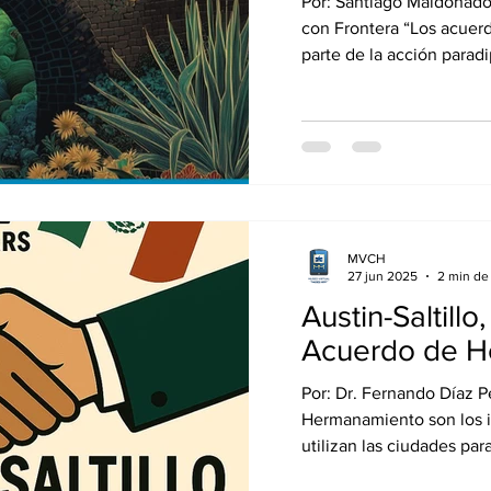
Por: Santiago Maldonado
los municipios
con Frontera “Los acue
ciudadanía en
parte de la acción paradi
de hermanami
México”
MVCH
27 jun 2025
2 min de 
Austin-Saltill
Acuerdo de H
Por: Dr. Fernando Díaz 
Hermanamiento son los 
utilizan las ciudades para