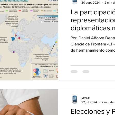
30 sept 2024
2 min d
La participaci
representaci
diplomáticas 
los acuerdos 
Por: Daniel Añorve Dentr
hermanamiento
Ciencia de Frontera -CF
desde el mode
de hermanamiento como p
visibilidad, la
la instituciona
MVCH
22 jul 2024
2 min de 
Elecciones y 