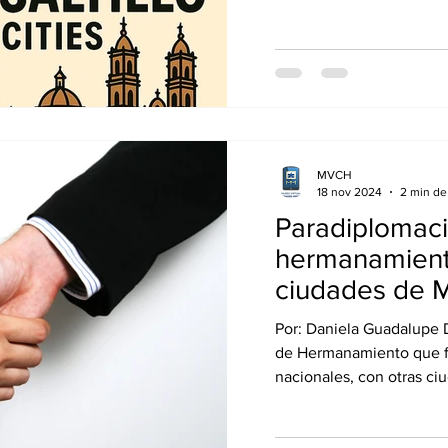
MVCH
18 nov 2024
2 min de
Paradiplomaci
hermanamient
ciudades de M
mundo.
Por: Daniela Guadalupe Donato García Los Acuerdos
de Hermanamiento que f
nacionales, con otras ciu