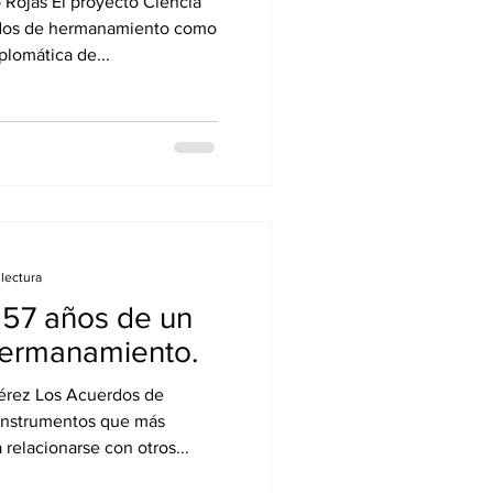
 Rojas El proyecto Ciencia
 y de la
rdos de hermanamiento como
 los acuerdos
plomática de...
ento de
lectura
o, 57 años de un
ermanamiento.
Pérez Los Acuerdos de
instrumentos que más
 relacionarse con otros...