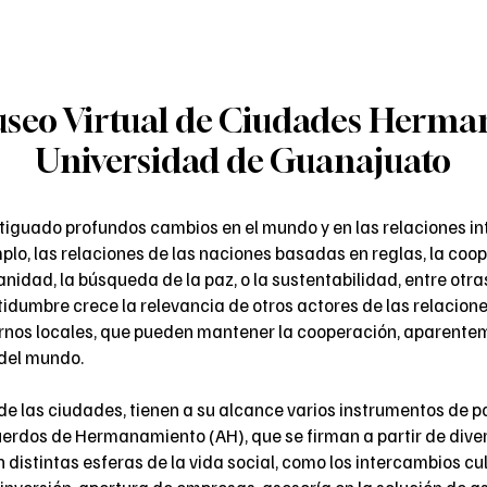
ltural
Politicas Urbanas
Repositorio
Micrositio Guanaju
useo Virtual de Ciudades Herma
Universidad de Guanajuato
testiguado profundos cambios en el mundo y en las relaciones
mplo, las relaciones de las naciones basadas en reglas, la coo
nidad, la búsqueda de la paz, o la sustentabilidad, entre otra
tidumbre crece la relevancia de otros actores de las relacion
ernos locales, que pueden mantener la cooperación, aparente
 del mundo.
 de las ciudades, tienen a su alcance varios instrumentos de po
cuerdos de Hermanamiento (AH), que se firman a partir de div
n distintas esferas de la vida social, como los intercambios cu