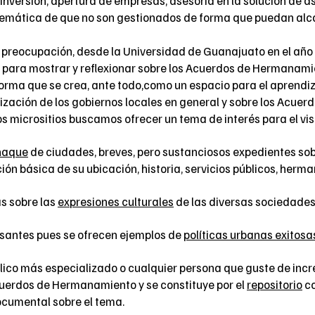
versión, apertura de empresas, asesoría en la solución de as
blemática de que no son gestionados de forma que puedan alca
esta preocupación, desde la Universidad de Guanajuato en el a
 para mostrar y reflexionar sobre los Acuerdos de Hermanamie
a que se crea, ante todo,como un espacio para el aprendizaje
alización de los gobiernos locales en general y sobre los Acu
s micrositios buscamos ofrecer un tema de interés para el vis
naque
de ciudades, breves, pero sustanciosos expedientes so
n básica de su ubicación, historia, servicios públicos, herma
s sobre las
expresiones culturales
de las diversas sociedades
esantes pues se ofrecen ejemplos de
políticas urbanas exitosa
úblico más especializado o cualquier persona que guste de inc
cuerdos de Hermanamiento y se constituye por el
repositorio
co
ocumental sobre el tema.