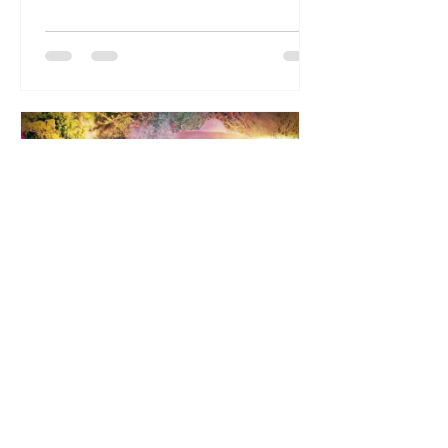
MVCH
13 dic 2021
1 min de lectura
Mitla: Ciudad de los Muertos
El vídeo promocional de Mitla, ofrece
en menos de cuatro minutos un
recorrido integral de los principales