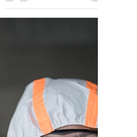
MVCH
31 may 2021
3 min de lectura
Elecciones y Paradiplomacia.
Por: Dr. Fernando Díaz Pérez El próximo 6 de
junio hay elecciones en México, las más
grandes de la historia por el número de
electores,...