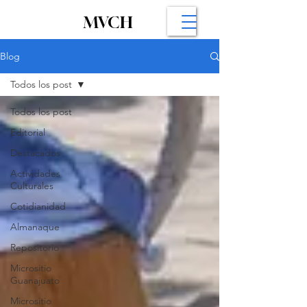
MVCH
Blog
Todos los post
Todos los post
Editorial
Destacados
Actividades
Culturales
Cotidianidad
Almanaque
Repositorio
Micrositio
Guanajuato
Micrositio