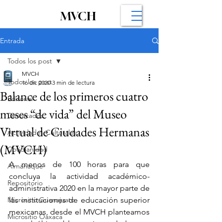
MVCH
Entrada
Todos los post
MVCH
Todos los post
16 dic 2020
3 min de lectura
Balance de los primeros cuatro
Editorial
meses “de vida” del Museo
Destacados
Virtual de Ciudades Hermanas
Actividades Culturales
(MVCH)
Cotidianidad
A menos de 100 horas para que 
Almanaque
concluya la actividad académico-
Repositorio
administrativa 2020 en la mayor parte de 
Micrositio Guanajuato
las instituciones de educación superior 
mexicanas, desde el MVCH planteamos 
Micrositio Oaxaca