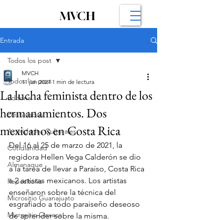
MVCH
Entrada
Todos los post
MVCH
Todos los post
11 jun 2021
1 min de lectura
La lucha feminista dentro de los
Editorial
hermanamientos. Dos
Destacados
mexicanos en Costa Rica
Actividades Culturales
Del 16 al 25 de marzo de 2021, la 
Cotidianidad
regidora Hellen Vega Calderón se dio  
Almanaque
a la tarea de llevar a Paraíso, Costa Rica 
a 2 artistas mexicanos. Los artistas 
Repositorio
enseñaron sobre la técnica del 
Micrositio Guanajuato
esgrafiado a todo paraiseño deseoso 
Micrositio Oaxaca
de aprender sobre la misma. 