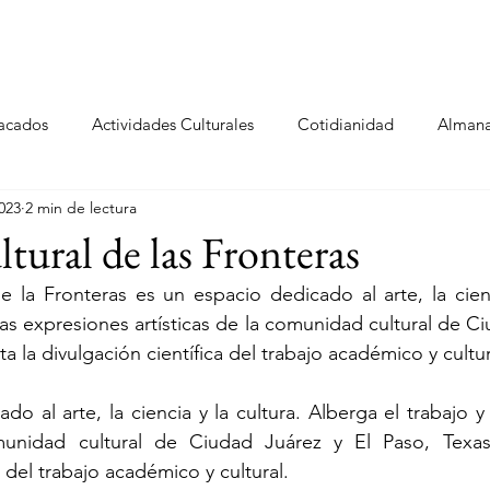
ltural
Politicas Urbanas
Repositorio
Micrositio Guanaju
acados
Actividades Culturales
Cotidianidad
Alman
023
2 min de lectura
sitio Oaxaca
tural de las Fronteras
e la Fronteras es un espacio dedicado al arte, la cienci
las expresiones artísticas de la comunidad cultural de Ci
a la divulgación científica del trabajo académico y cultur
o al arte, la ciencia y la cultura. Alberga el trabajo y
omunidad cultural de Ciudad Juárez y El Paso, Texas
a del trabajo académico y cultural.