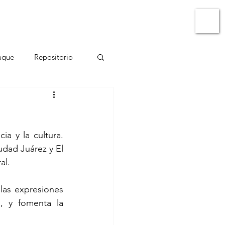
ato
Micrositio Oaxaca
aque
Repositorio
a y la cultura. 
udad Juárez y El 
al.
 las expresiones 
, y fomenta la 