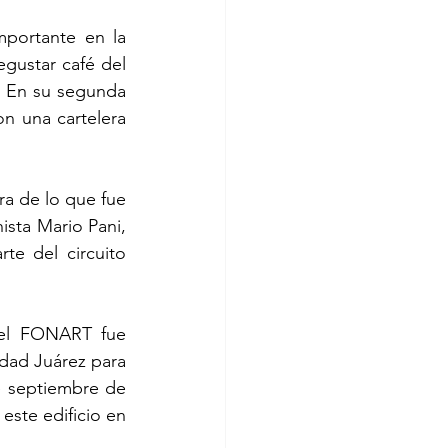
portante en la 
egustar café del 
. En su segunda 
on una cartelera 
ra de lo que fue 
sta Mario Pani, 
e del circuito 
del FONART fue 
udad Juárez para 
de septiembre de 
ste edificio en 