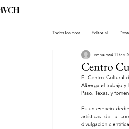
MVCH
Home
Almanaque de ciudades
Riqueza Cu
Todos los post
Editorial
Dest
emmura64
11 feb 2
Micrositio Guanajuato
Micro
Centro Cul
El Centro Cultural d
Alberga el trabajo y 
Paso, Texas, y foment
Es un espacio dedicad
artísticas de la c
divulgación científic