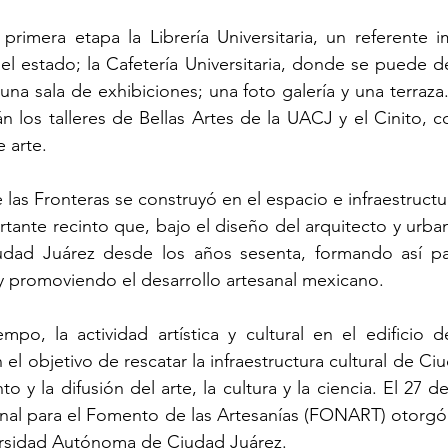
imera etapa la Librería Universitaria, un referente im
del estado; la Cafetería Universitaria, donde se puede d
una sala de exhibiciones; una foto galería y una terraza
n los talleres de Bellas Artes de la UACJ y el Cinito, c
 arte.
 las Fronteras se construyó en el espacio e infraestructu
ante recinto que, bajo el diseño del arquitecto y urbani
dad Juárez desde los años sesenta, formando así part
 y promoviendo el desarrollo artesanal mexicano.
mpo, la actividad artística y cultural en el edificio 
l objetivo de rescatar la infraestructura cultural de Ci
to y la difusión del arte, la cultura y la ciencia. El 27 
al para el Fomento de las Artesanías (FONART) otorgó e
rsidad Autónoma de Ciudad Juárez.