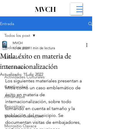
MVCH
Entrada
Todos los post
MVCH
Todos los post
13 dic 2021
1 min de lectura
Mitla: éxito en materia de
Editorial
internacionalización
Destacados
Actualizado:
15 dic 2022
Actividades Culturales
Los siguientes materiales presentan a 
Cotidianidad
Mitla como un caso emblemático de 
éxito en materia de 
Almanaque
internacionalización, sobre todo 
Repositorio
tomando en cuenta el tamaño y la 
población del municipio. Se 
Micrositio Guanajuato
documentan visitas de embajadores, 
Micrositio Oaxaca