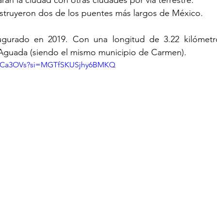
an la ciudad con otras ciudades por vía terrestre.
struyeron dos de los puentes más largos de México.
ugurado en 2019. Con una longitud de 3.22 kilómetr
 Aguada (siendo el mismo municipio de Carmen).
EQICa3OVs?si=MGTfSKUSjhy6BMKQ