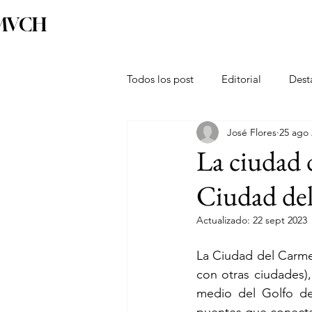
MVCH
Home
Almanaque de ciudades
Riqueza Cu
Todos los post
Editorial
Dest
José Flores
25 ago
Micrositio Guanajuato
Micro
La ciudad 
Ciudad de
Actualizado:
22 sept 2023
La Ciudad del Carme
con otras ciudades)
medio del Golfo de