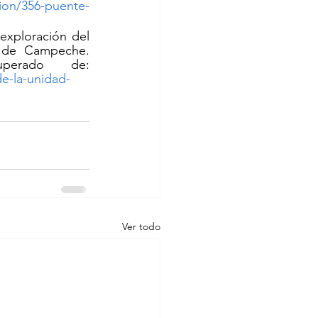
ion/356-puente-
exploración del 
 de Campeche. 
(Consultado el 13 de agosto de 2022). Recuperado de: 
e-la-unidad-
Ver todo