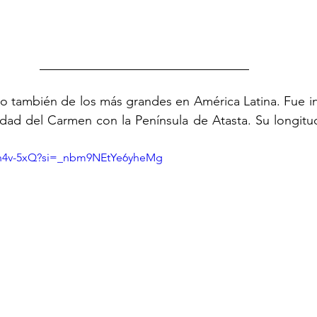
ndo también de los más grandes en América Latina. Fue i
ad del Carmen con la Península de Atasta. Su longitud
Nn4v-5xQ?si=_nbm9NEtYe6yheMg