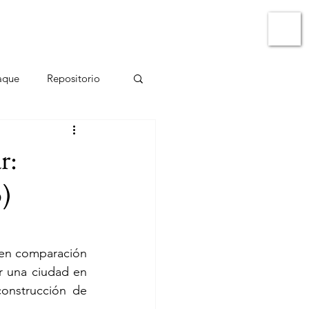
ato
Micrositio Oaxaca
aque
Repositorio
r:
)
en comparación 
r una ciudad en 
onstrucción de 