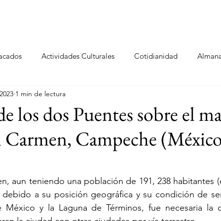
ltural
Politicas Urbanas
Repositorio
Micrositio Guanaju
acados
Actividades Culturales
Cotidianidad
Alman
 2023
1 min de lectura
sitio Oaxaca
de los dos Puentes sobre el ma
l Carmen, Campeche (México
n, aun teniendo una población de 191, 238 habitantes (
, debido a su posición geográfica y su condición de se
 México y la Laguna de Términos, fue necesaria la c