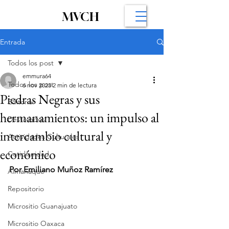
MVCH
Entrada
Todos los post
emmura64
Todos los post
6 nov 2023
2 min de lectura
Piedras Negras y sus
Editorial
hermanamientos: un impulso al
Destacados
intercambio cultural y
Actividades Culturales
económico
Cotidianidad
Por Emiliano Muñoz Ramírez
Almanaque
Repositorio
Micrositio Guanajuato
Micrositio Oaxaca