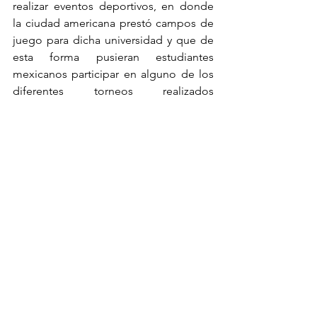
realizar eventos deportivos, en donde 
la ciudad americana prestó campos de 
juego para dicha universidad y que de 
esta forma pusieran estudiantes 
mexicanos participar en alguno de los 
diferentes torneos realizados 
anualmente. Para que finalmente y de 
manera representativa, exista la 
posibilidad de que equipos de Eagle 
Pass se enfrenten a equipos de 
estudiantes mexicanos.
Sin duda alguna, un hermanamiento 
que ha traído para ambas ciudades 
resultados muy positivos en pro de la 
ciudadanía y de la propia gestión local.
Para más información visita:
https://youtu.be/WxPOTiuLkDU