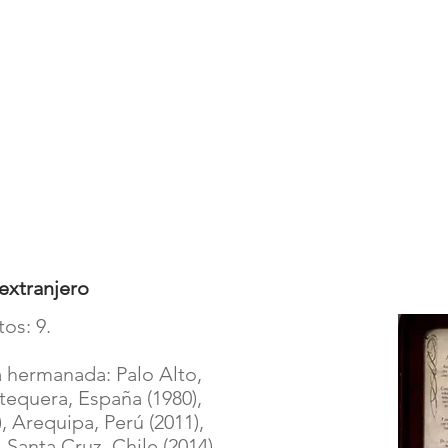
extranjero
os: 9.
 hermanada: Palo Alto,
tequera, España (1980),
, Arequipa, Perú (2011),
 Santa Cruz, Chile (2014),