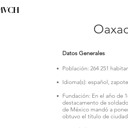
MVCH
Home
Almanaque de ciudades
Riqueza Cu
Oaxac
Datos Generales
Población: 264 251 habitan
Idioma(s): español, zapot
Fundación: En el año de 1
destacamento de soldado
de México mandó a poner;
obtuvo el título de ciudad 