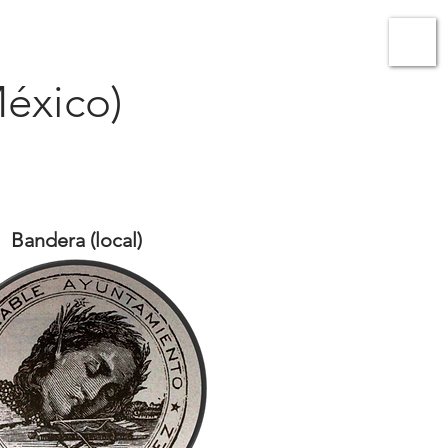
ato
Micrositio Oaxaca
éxico)
Bandera (local)