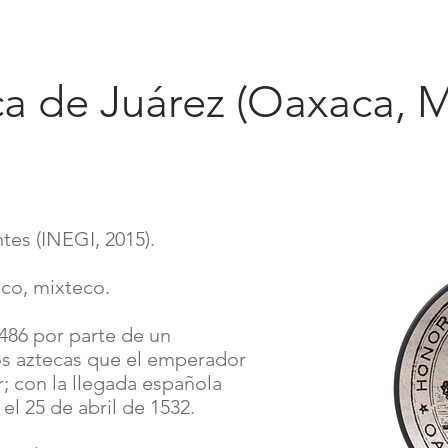
ltural
Politicas Urbanas
Repositorio
Micrositio Guanaju
a de Juárez (Oaxaca, M
tes (INEGI, 2015).
eco, mixteco.
486 por parte de un
s aztecas que el emperador
 con la llegada española
el 25 de abril de 1532.