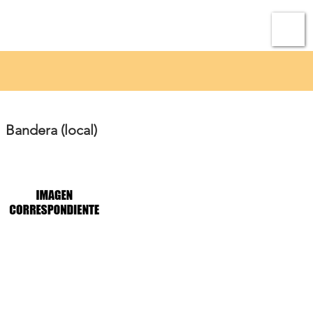
ato
Micrositio Oaxaca
Bandera (local)