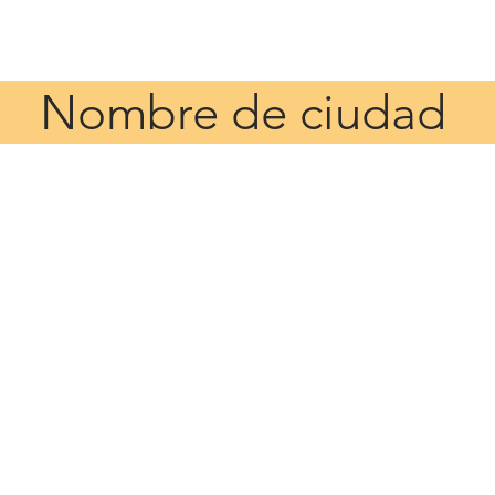
ltural
Politicas Urbanas
Repositorio
Micrositio Guanaju
Nombre de ciudad