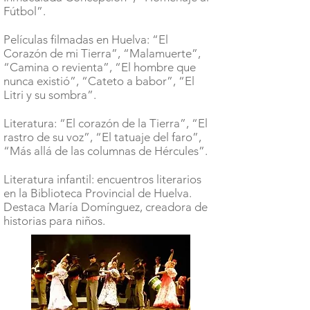
Fútbol”.
Películas filmadas en Huelva: “El
Corazón de mi Tierra”, “Malamuerte”,
“Camina o revienta”, “El hombre que
nunca existió”, “Cateto a babor”, “El
Litri y su sombra”.
Literatura: “El corazón de la Tierra”, “El
rastro de su voz”, “El tatuaje del faro”,
“Más allá de las columnas de Hércules”.
Literatura infantil: encuentros literarios
en la Biblioteca Provincial de Huelva.
Destaca María Domínguez, creadora de
historias para niños.