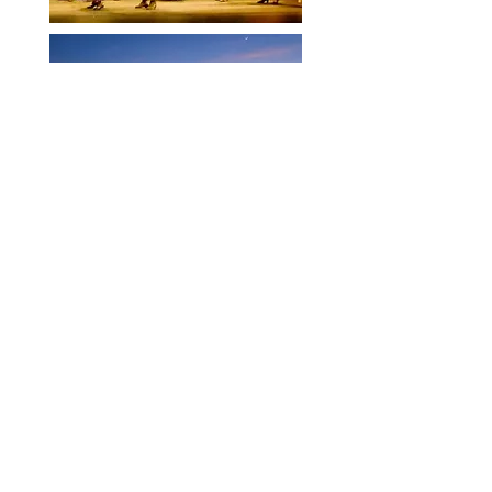
Gastronomía
Culinaria local: se fundamenta en los
productos procedentes de la sierra,
como en productos del mar, en las carnes
y el jamón ibérico, el marisco y el
pescado de la costa onubense. Los
platos más típicos de la ciudad, son las
almejas a la marinera, el atún
encebollado, las habas con choco y las
habas enzapatás, la dorada al horno, las
gambas al ajillo, las migas de pan, las
coquinas (con perejil, ajo y vino blanco),
la raya en pimentón, la sopa de tomate,