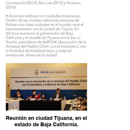
Concepción (2014), São Luís (2015) y Houston
(2016).
• Acciones exitosas con ciudades mexicanas.
Dentro de las muchas relaciones exitosas de
Wuhan con otras ciudades en el mundo, esta el
hermanamiento con la ciudad de Tijuana. En
2013 se reunieron el gobernador de Baja
California y el alcalde de Tijuana con la Sra. Li
Xiaolin, presidenta de AAPCHE (Asociación de la
Amistad del Pueblo Chino con el Extranjero), con
la finalidad de fortalecer lazos y mejorar
inversiones chinas en la ciudad.
Reunión en ciudad Tijuana, en el
estado de Baja California.