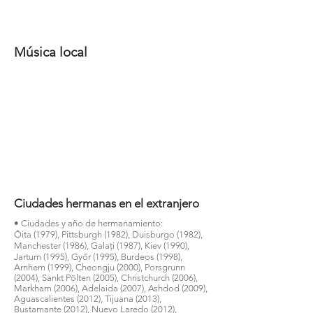
Música local
Ciudades hermanas en el extranjero
• Ciudades y año de hermanamiento:
Ōita (1979), Pittsburgh (1982), Duisburgo (1982),
Manchester (1986), Galaţi (1987), Kiev (1990),
Jartum (1995), Győr (1995), Burdeos (1998),
Arnhem (1999), Cheongju (2000), Porsgrunn
(2004), Sankt Pölten (2005), Christchurch (2006),
Markham (2006), Adelaida (2007), Ashdod (2009),
Aguascalientes (2012), Tijuana (2013),
Bustamante (2012), Nuevo Laredo (2012),