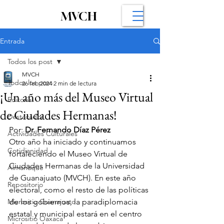
MVCH
Entrada
Todos los post
MVCH
Todos los post
26 feb 2024
2 min de lectura
¡Un año más del Museo Virtual
Editorial
de Ciudades Hermanas!
Destacados
Por: 
Dr. Fernando Díaz Pérez
Actividades Culturales
Otro año ha iniciado y continuamos 
Cotidianidad
fortaleciendo el Museo Virtual de 
Ciudades Hermanas de la Universidad 
Almanaque
de Guanajuato (MVCH). En este año 
Repositorio
electoral, como el resto de las políticas 
Micrositio Guanajuato
de los gobiernos, la paradiplomacia 
estatal y municipal estará en el centro 
Micrositio Oaxaca